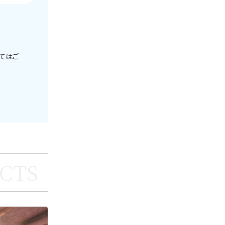
してはご
CTS