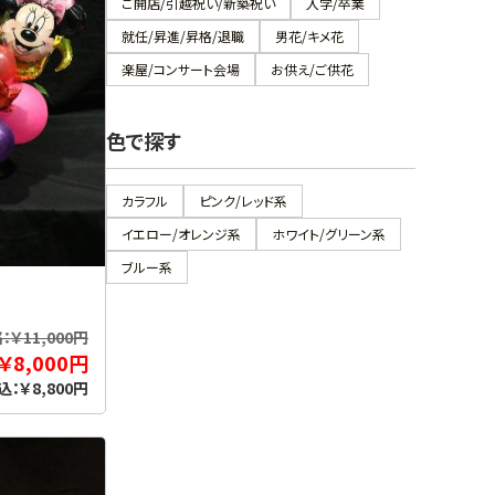
ご開店/引越祝い/新築祝い
入学/卒業
就任/昇進/昇格/退職
男花/キメ花
楽屋/コンサート会場
お供え/ご供花
色で探す
カラフル
ピンク/レッド系
イエロー/オレンジ系
ホワイト/グリーン系
ブルー系
￥11,000円
￥8,000円
込：￥8,800円