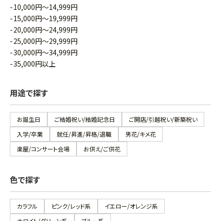
10,000円～14,999円
15,000円～19,999円
20,000円～24,999円
25,000円～29,999円
30,000円～34,999円
35,000円以上
用途で探す
お誕生日
ご結婚祝い/結婚記念日
ご開店/引越祝い/新築祝い
入学/卒業
就任/昇進/昇格/退職
男花/キメ花
楽屋/コンサート会場
お供え/ご供花
色で探す
カラフル
ピンク/レッド系
イエロー/オレンジ系
ホワイト/グリーン系
ブルー系