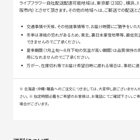
ライブフラワー自社配送配達可能地域は、東京都（23区）、横浜、川
阪市内）とさせて頂きます。その他の地域へは、ご郵送での配送と
交通事情や天候、その他諸事情等で、お届け時間にご猶予をいただ
冬季は凍結の恐れがあるため、東北、裏日本豪雪地帯等、最低気
できませんのでご了承ください。
夏季期間（7月上旬～８月下旬の気温が高い期間）は品質保持の
用になれませんのでご了承ください。
万が一、在庫切れ等でお届け希望日時に遅れる場合は、事前に連
※ 北海道・沖縄・離島へのご注文につきましては、大変申し訳ございません
さい。 ※ 指定時間必着をご希望のお客様は、お電話にてご確認下さい。
場合がございます。