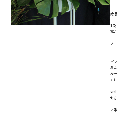
商
1段
高さ 
ノー
ピン
象な
な仕
ても
大小
せる
※季