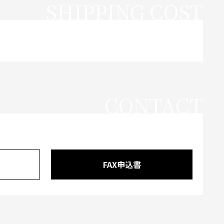
SHIPPING COST
CONTACT
FAX申込書