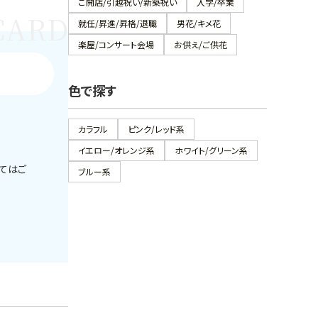
ご開店/引越祝い/新築祝い
入学/卒業
就任/昇進/昇格/退職
男花/キメ花
楽屋/コンサート会場
お供え/ご供花
色で探す
カラフル
ピンク/レッド系
イエロー/オレンジ系
ホワイト/グリーン系
してはご
ブルー系