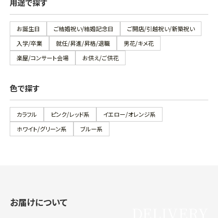
用途で探す
お誕生日
ご結婚祝い/結婚記念日
ご開店/引越祝い/新築祝い
入学/卒業
就任/昇進/昇格/退職
男花/キメ花
楽屋/コンサート会場
お供え/ご供花
色で探す
カラフル
ピンク/レッド系
イエロー/オレンジ系
ホワイト/グリーン系
ブルー系
お届けについて
DELIVERY