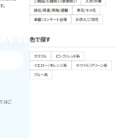
ご開店/引越祝い/新築祝い
入学/卒業
す。
就任/昇進/昇格/退職
男花/キメ花
楽屋/コンサート会場
お供え/ご供花
色で探す
カラフル
ピンク/レッド系
イエロー/オレンジ系
ホワイト/グリーン系
ブルー系
してはご