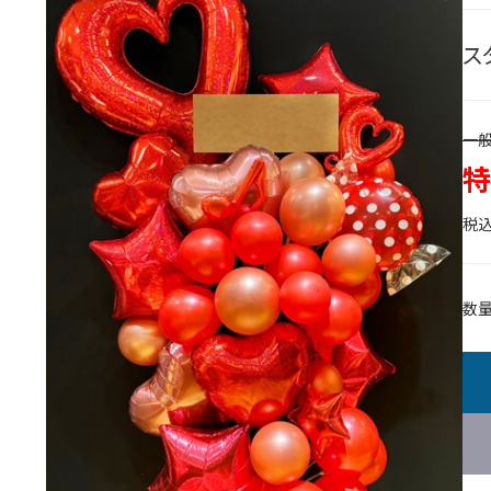
ス
一般
特
税込
数量