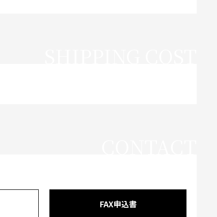
SHIPPING COST
CONTACT
FAX申込書