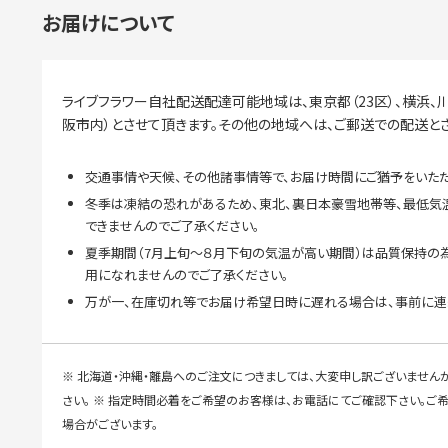
お届けについて
ライブフラワー自社配送配達可能地域は、東京都（23区）、横浜、川
阪市内）とさせて頂きます。その他の地域へは、ご郵送での配送と
交通事情や天候、その他諸事情等で、お届け時間にご猶予をいただ
冬季は凍結の恐れがあるため、東北、裏日本豪雪地帯等、最低気
できませんのでご了承ください。
夏季期間（7月上旬～８月下旬の気温が高い期間）は品質保持の
用になれませんのでご了承ください。
万が一、在庫切れ等でお届け希望日時に遅れる場合は、事前に連
※ 北海道・沖縄・離島へのご注文につきましては、大変申し訳ございません
さい。 ※ 指定時間必着をご希望のお客様は、お電話にてご確認下さい。
場合がございます。