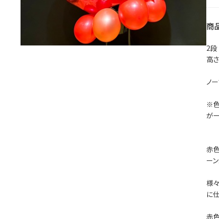
商
2段
高さ 
ノー
※
が一
赤色
ーン
様々
に仕
赤色