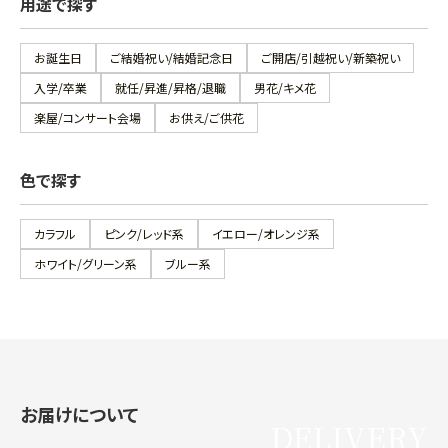
用途で探す
お誕生日
ご結婚祝い/結婚記念日
ご開店/引越祝い/新築祝い
入学/卒業
就任/昇進/昇格/退職
男花/キメ花
楽屋/コンサート会場
お供え/ご供花
色で探す
カラフル
ピンク/レッド系
イエロー/オレンジ系
ホワイト/グリーン系
ブルー系
お届けについて
DELIVERY